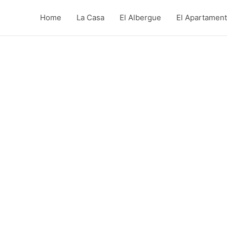
Home
La Casa
El Albergue
El Apartamen