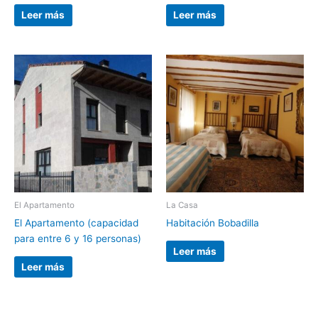
Leer más
Leer más
El Apartamento
La Casa
El Apartamento (capacidad
Habitación Bobadilla
para entre 6 y 16 personas)
Leer más
Leer más